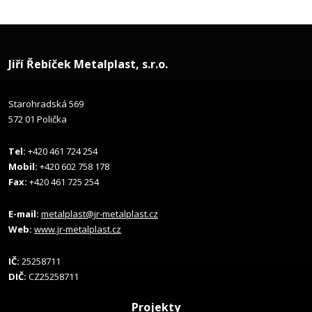
Jiří Řebíček Metalplast, s.r.o.
Starohradská 569
572 01 Polička
Tel:
+420 461 724 254
Mobil:
+420 602 758 178
Fax:
+420 461 725 254
E-mail:
metalplast@jr-metalplast.cz
Web:
www.jr-metalplast.cz
IČ:
25258711
DIČ:
CZ25258711
Projekty