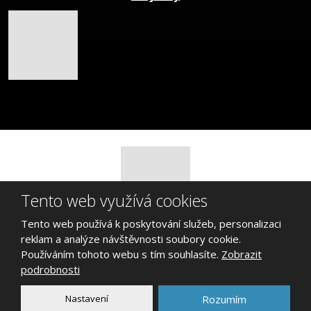
Tento web využívá cookies
Tento web používá k poskytování služeb, personalizaci
© 2026 Jiří Řebíček, vytvořila eBRÁNA s.r.o.
reklam a analýze návštěvnosti soubory cookie.
Mapa stránek
|
Podmínky použití
Používáním tohoto webu s tím souhlasíte.
Zobrazit
podrobnosti
VYROBILA
Nastavení
Rozumím