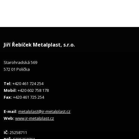
Jiří Řebíček Metalplast, s.r.o.
Starohradská 569
572 01 Polička
Tel:
+420 461 724 254
Mobil:
+420 602 758 178
Fax:
+420 461 725 254
E-mail:
metalplast@jr-metalplast.cz
Web:
www.jr-metalplast.cz
IČ:
25258711