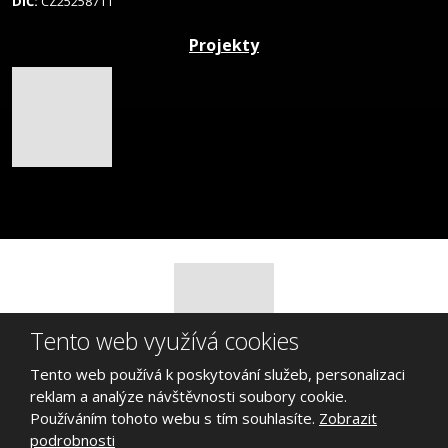
DIČ:
CZ25258711
Projekty
Tento web využívá cookies
Tento web používá k poskytování služeb, personalizaci
© 2026 Jiří Řebíček, vytvořila eBRÁNA s.r.o.
reklam a analýze návštěvnosti soubory cookie.
Mapa stránek
|
Podmínky použití
Používáním tohoto webu s tím souhlasíte.
Zobrazit
podrobnosti
VYROBILA