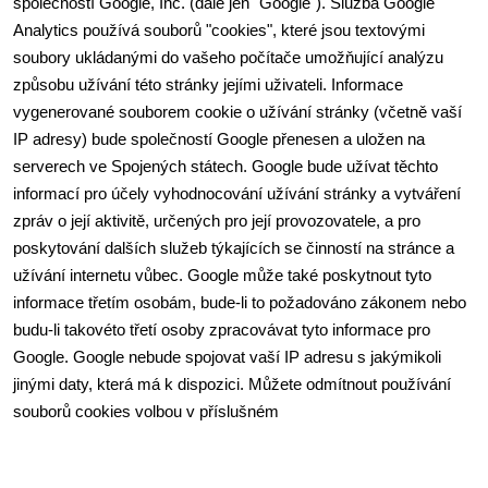
společností Google, Inc. (dále jen "Google"). Služba Google 
Analytics používá souborů "cookies", které jsou textovými 
soubory ukládanými do vašeho počítače umožňující analýzu 
způsobu užívání této stránky jejími uživateli. Informace 
vygenerované souborem cookie o užívání stránky (včetně vaší 
IP adresy) bude společností Google přenesen a uložen na 
serverech ve Spojených státech. Google bude užívat těchto 
informací pro účely vyhodnocování užívání stránky a vytváření 
zpráv o její aktivitě, určených pro její provozovatele, a pro 
poskytování dalších služeb týkajících se činností na stránce a 
užívání internetu vůbec. Google může také poskytnout tyto 
informace třetím osobám, bude-li to požadováno zákonem nebo 
budu-li takovéto třetí osoby zpracovávat tyto informace pro 
Google. Google nebude spojovat vaší IP adresu s jakýmikoli 
jinými daty, která má k dispozici. Můžete odmítnout používání 
souborů cookies volbou v příslušném 