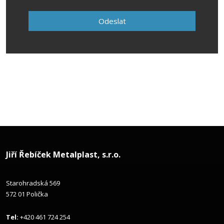
se
zpracováním
Odeslat
osobních
údajů
.
Formulář
se
nepodařilo
odeslat.
Jiří Řebíček Metalplast, s.r.o.
Starohradská 569
572 01 Polička
Tel:
+420 461 724 254